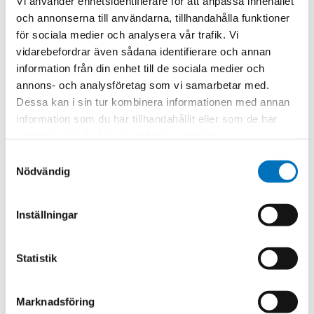
Vi använder enhetsidentifierare för att anpassa innehållet
och annonserna till användarna, tillhandahålla funktioner
för sociala medier och analysera vår trafik. Vi
vidarebefordrar även sådana identifierare och annan
information från din enhet till de sociala medier och
annons- och analysföretag som vi samarbetar med.
Dessa kan i sin tur kombinera informationen med annan
information som du har tillhandahållit eller som de har
Alfing når miljömål – satsar ännu
samlat in när du har använt deras tjänster.
hårdare
Samtyckesval
Den senaste tiden har Alfing satsat hårt på
Nödvändig
miljöarbetet. Första målet är redan hemma – nu
spänns bågen ytterligare. Kartläggningen visade en
stor ...
Inställningar
Statistik
Marknadsföring