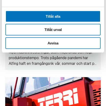
Tillåt alla
Tillåt urval
Avvisa
Alfing rustar för framtiden
Nya maskininvesteringar, stort miljöfokus och högt
produktionstempo. Trots pågående pandemi har
Alfing haft en framgångsrik vår, sommar och start p...