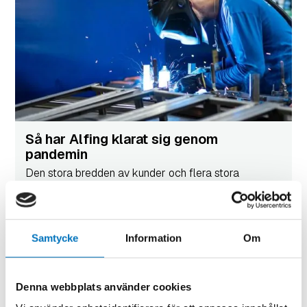
Så har Alfing klarat sig genom
pandemin
Den stora bredden av kunder och flera stora
investeringar i maskinparken gjorde 2020 till ett
lyckat år för Alfing. – Vi har kunder i många och bra...
Samtycke
Information
Om
Denna webbplats använder cookies