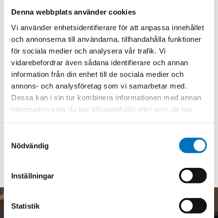
Denna webbplats använder cookies
Vi använder enhetsidentifierare för att anpassa innehållet
och annonserna till användarna, tillhandahålla funktioner
för sociala medier och analysera vår trafik. Vi
Låt mig hjälpa dig
vidarebefordrar även sådana identifierare och annan
Vill du veta mer om hur vi på Alfing kan
information från din enhet till de sociala medier och
annons- och analysföretag som vi samarbetar med.
hjälpa just dig? – Hör av dig till mig!
Dessa kan i sin tur kombinera informationen med annan
information som du har tillhandahållit eller som de har
KONTAKTA MIG HÄR!
samlat in när du har använt deras tjänster.
Samtyckesval
Nödvändig
Inställningar
Statistik