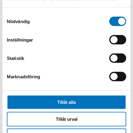
Anel Muhic
samlat in när du har använt deras tjänster.
Samtyckesval
anel.muhic@alfing.se
Nödvändig
+46 (0)476 591 04
Inställningar
Statistik
Marknadsföring
Tillåt alla
Tillåt urval