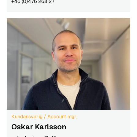
+46 (0)476 268 27
Kundansvarig / Account mgr.
Oskar Karlsson