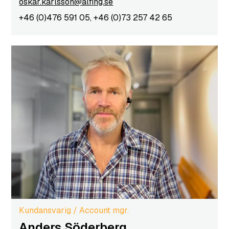
oskar.karlsson@alfing.se
+46 (0)476 591 05, +46 (0)73 257 42 65
Kundansvarig / Account mgr.
Anders Söderberg