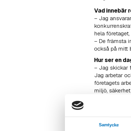
Vad innebär 
– Jag ansvarar 
konkurrenskraf
hela företaget, 
– De främsta i
också på mitt 
Hur ser en da
– Jag skickar f
Jag arbetar oc
företagets arbe
miljö, säkerhet
Vilka är de s
– Att prioriter
uppstå.
Samtycke
Vad gör du he