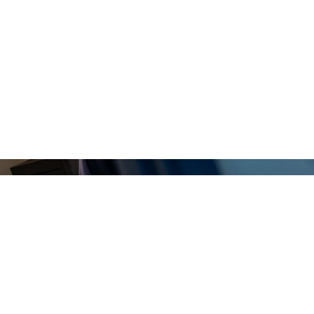
G VILL HA NYHETSBREV