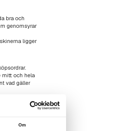
uda bra och
 som genomsyrar
skinerna ligger
köpsordrar.
 mitt och hela
nt vad gäller
er brister kan
Om