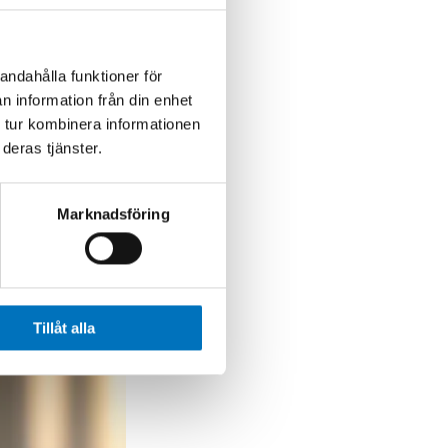
tre gånger i
bland är det
lix
andahålla funktioner för
n information från din enhet
 tur kombinera informationen
deras tjänster.
Marknadsföring
Tillåt alla