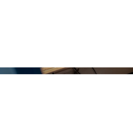
Nyheter, erbjuda
Skriv upp dig för vårt nyhetsbre
Här bjuder vi på exklusiva inbli