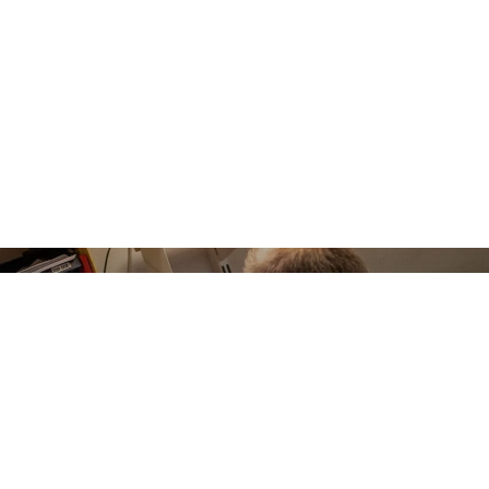
nden och tips
v och håll dig uppdaterad!
JA
ckar i våra fabriker och läsning om