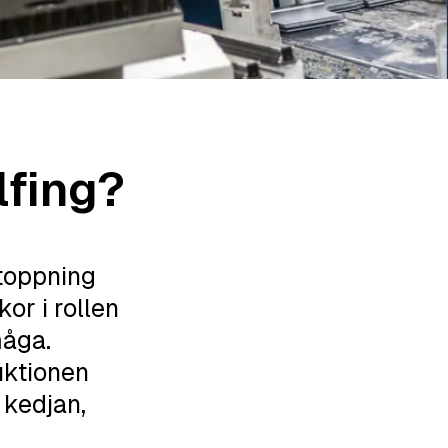
lfing?
 stoppning
kor i rollen
måga.
uktionen
 kedjan,