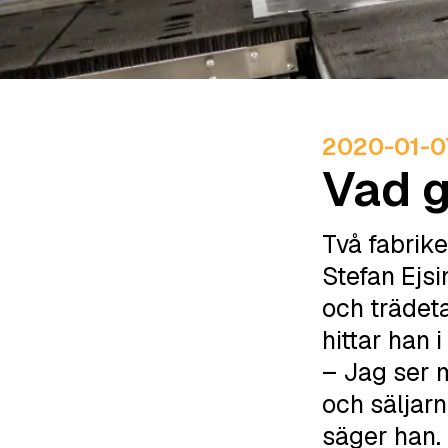
2020-01-0
Vad g
Två fabrike
Stefan Ejsi
och trädetal
hittar han 
– Jag ser m
och säljarn
säger han.