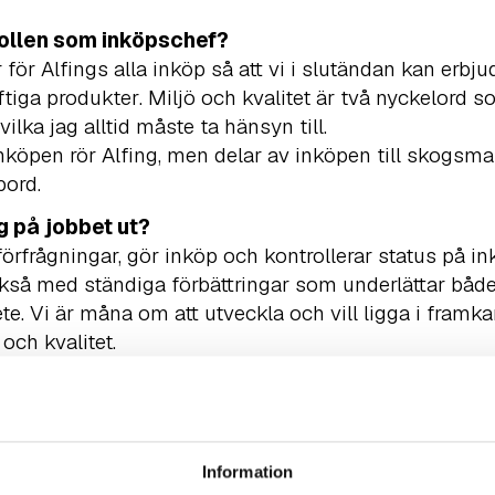
rollen som inköpschef?
för Alfings alla inköp så att vi i slutändan kan erbj
tiga produkter
.
Miljö och kvalitet är två nyckelord
vilka jag alltid måste ta hänsyn till.
nköpen rör Alfing, men delar av inköpen till skogsma
bord.
g på jobbet ut?
örfrågningar, gör inköp och kontrollerar status på in
kså med ständiga förbättringar som underlättar både
te. Vi är måna om att utveckla och vill ligga i framka
 och kvalitet.
tora utmaningarna?
a rätt och att kunna förutse var eventuella problem ell
Information
lst på fritiden?