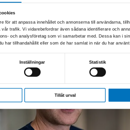
m jakt och fiske och försöker komma ut och springa 
 familj är det inte alltid så lätt att hinna med och i
cookies
bara lägga sig i soffan och titta på någon serie på Netf
e för att anpassa innehållet och annonserna till användarna, tillh
vår trafik. Vi vidarebefordrar även sådana identifierare och anna
nnons- och analysföretag som vi samarbetar med. Dessa kan i sin
har tillhandahållit eller som de har samlat in när du har använt 
Inställningar
Statistik
Tillåt urval