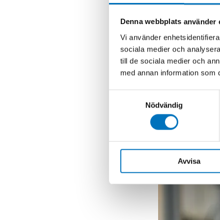
– Jag tycker o
veckan. Men med
Denna webbplats använder 
rätt skönt att 
Vi använder enhetsidentifierar
sociala medier och analysera 
till de sociala medier och a
med annan information som du 
Samtyckesval
Nödvändig
Avvisa