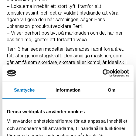
– Lokalerna innebär ett stort lyft, framför allt
logistikmässigt, och det är väldigt glädjande att våra
ägare vill göra den här satsningen, säger Hans
Johansson, produktutvecklare Terri.
– Vi ser oerhört positivt på marknaden och det här ger
oss fina möjligheter att fortsätta växa.
Terri 3 har, sedan modellen lanserades i april förra året,
fått stor genomslagskraft. Den smidiga maskinen, som
går att få som skördare, skotare eller kombi, är idealisk i
beståndsgående gallring. Med bland annat 20 smarta
innovationer jämfört med den senaste maskinmodellen,
lågt marktryck och hög markfrigång har den blivit en stor
favorit hos många skogsmaskinförare.
Samtycke
Information
Om
– Utbyggnaden innebär fantastiska möjligheter för oss.
Förutom tillverkning i egna lokaler, med bra
materialflöden och alla hjälpmedel nära till hands,
Denna webbplats använder cookies
kommer vi även att satsa på ergonomiskt framtagna
Vi använder enhetsidentifierare för att anpassa innehållet
monteringplatser och bra arbetsmiljö, säger Arne
och annonserna till användarna, tillhandahålla funktioner
Isaksson, sälj- och marknadsansvarig på Terri.
– Vår marknad växer, både i Sverige och exportmässigt,
för sociala medier och analysera vår trafik. Vi