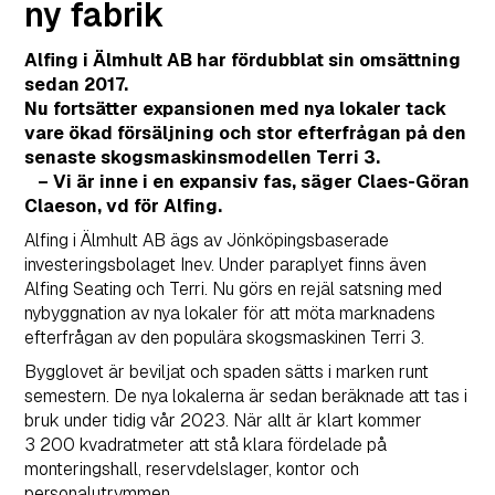
ny fabrik
Alfing i Älmhult AB har fördubblat sin omsättning
sedan 2017.
Nu fortsätter expansionen med nya lokaler tack
vare ökad försäljning och stor efterfrågan på den
senaste skogsmaskinsmodellen Terri 3.
– Vi är inne i en expansiv fas, säger Claes-Göran
Claeson, vd för Alfing.
Alfing i Älmhult AB ägs av Jönköpingsbaserade
investeringsbolaget Inev. Under paraplyet finns även
Alfing Seating och Terri. Nu görs en rejäl satsning med
nybyggnation av nya lokaler för att möta marknadens
efterfrågan av den populära skogsmaskinen Terri 3.
Bygglovet är beviljat och spaden sätts i marken runt
semestern. De nya lokalerna är sedan beräknade att tas i
bruk under tidig vår 2023. När allt är klart kommer
3 200 kvadratmeter att stå klara fördelade på
monteringshall, reservdelslager, kontor och
personalutrymmen.