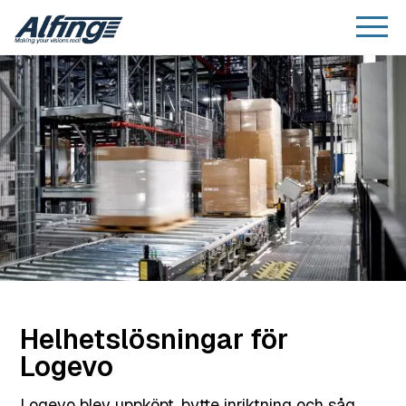
Helhetslösningar för
Logevo
Logevo blev uppköpt, bytte inriktning och såg