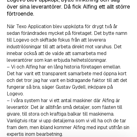
över sina leverantörer. Då fick Alfing ett allt större
förtroende.
När Texo Application blev uppköpta för drygt två år
sedan förändrades mycket på företaget. Det bytte namn
till Logevo och skiftade fokus från att leverera
industrilösningar till att arbeta direkt mot varuhus. Det
innebar också att de valde att samarbeta med
leverantörer som kan erbjuda helhetslösningar.
– Vi och Alfing har en lång historia företagen emellan.
Det har varit ett transparent samarbete med öppna kort
och det tror jag har varit en bidragande faktor till att det
fungerar så bra, säger Gustav Gydell, inköpare på
Logevo.
– I våra system har vi ett antal maskiner där Alfing är
leverantör. Det är alltifrån små detaljer, som fästen till
givare, till stora och kraftiga balkar till maskinerna.
Vanligtvis ritar vi upp detaljerna som vi vill ha och de tar
fram dem, men ibland kommer Alfing med input utifrån sin
expertis inom bearbetning.